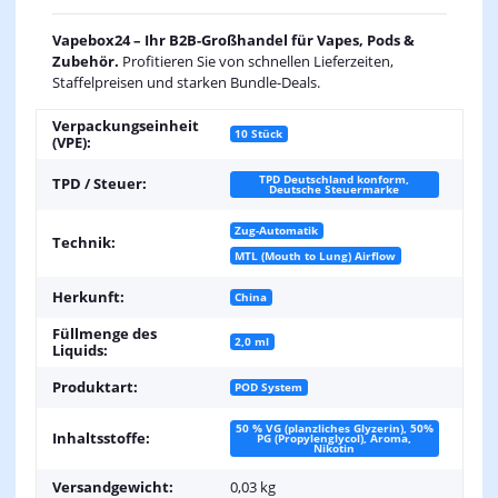
Vapebox24 – Ihr B2B-Großhandel für Vapes, Pods &
Zubehör.
Profitieren Sie von schnellen Lieferzeiten,
Staffelpreisen und starken Bundle-Deals.
Verpackungseinheit
10 Stück
(VPE):
TPD Deutschland konform,
TPD / Steuer:
Deutsche Steuermarke
Zug-Automatik
Technik:
MTL (Mouth to Lung) Airflow
Herkunft:
China
Füllmenge des
2,0 ml
Liquids:
Produktart:
POD System
50 % VG (planzliches Glyzerin), 50%
Inhaltsstoffe:
PG (Propylenglycol), Aroma,
Nikotin
Versandgewicht:
0,03 kg