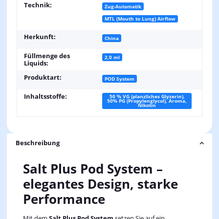
Technik:
Zug-Automatik
MTL (Mouth to Lung) Airflow
Herkunft:
China
Füllmenge des
2,0 ml
Liquids:
Produktart:
POD System
Inhaltsstoffe:
50 % VG (planzliches Glyzerin),
50% PG (Propylenglycol), Aroma,
Nikotin
Beschreibung
Salt Plus Pod System –
elegantes Design, starke
Performance
Mit dem
Salt Plus Pod System
setzen Sie auf ein