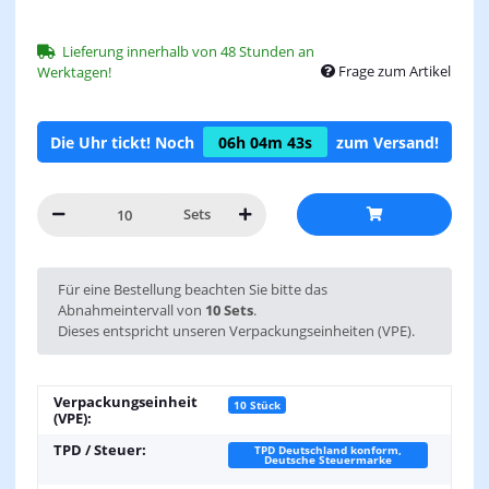
Lieferung innerhalb von 48 Stunden an
Frage zum Artikel
Werktagen!
Die Uhr tickt! Noch
06h
04m
43s
zum Versand!
Sets
x
Für eine Bestellung beachten Sie bitte das
Abnahmeintervall von
10 Sets
.
Dieses entspricht unseren Verpackungseinheiten (VPE).
Verpackungseinheit
10 Stück
(VPE):
TPD / Steuer:
TPD Deutschland konform,
Deutsche Steuermarke