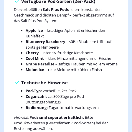
Verfügbare Pod-Sorten (2er-Pack)
Die vorbefüllten
Salt Plus Pods
liefern konstanten
Geschmack und dichten Dampf – perfekt abgestimmt auf
das Salt Plus Pod System.
Apple Ice
– knackiger Apfel mit erfrischendem
Kühleffekt
Blueberry Raspberry
– süße Blaubeere trifft auf
spritzige Himbeere
Cherry
– intensiv-fruchtige Kirschnote
Cool Mint
– klare Minze mit angenehmer Frische
Grape Paradise
– saftige Trauben mit vollem Aroma
Melon Ice
– reife Melone mit kühlem Finish
Technische Hinweise
Pod-Typ:
vorbefüllt, 2er-Pack
Zuganzahl:
ca. 800 Züge pro Pod
(nutzungsabhängig)
Bedienung:
Zugautomatik, wartungsarm
Hinweis:
Pods sind separat erhältlich.
Bitte
Produktvarianten (Gerätefarben / Pod-Sorten) bei der
Bestellung auswählen.