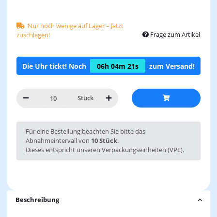
Nur noch wenige auf Lager – Jetzt
Frage zum Artikel
zuschlagen!
Die Uhr tickt! Noch
06h
04m
20s
zum Versand!
Stück
x
Für eine Bestellung beachten Sie bitte das
Abnahmeintervall von
10 Stück
.
Dieses entspricht unseren Verpackungseinheiten (VPE).
Beschreibung