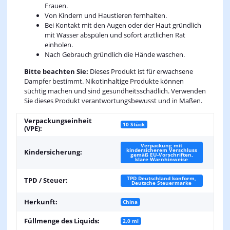
Frauen.
Von Kindern und Haustieren fernhalten.
Bei Kontakt mit den Augen oder der Haut gründlich
mit Wasser abspülen und sofort ärztlichen Rat
einholen.
Nach Gebrauch gründlich die Hände waschen.
Bitte beachten Sie:
Dieses Produkt ist für erwachsene
Dampfer bestimmt. Nikotinhaltige Produkte können
süchtig machen und sind gesundheitsschädlich. Verwenden
Sie dieses Produkt verantwortungsbewusst und in Maßen.
Verpackungseinheit
10 Stück
(VPE):
Verpackung mit
kindersicherem Verschluss
Kindersicherung:
gemäß EU-Vorschriften,
klare Warnhinweise
TPD Deutschland konform,
TPD / Steuer:
Deutsche Steuermarke
Herkunft:
China
Füllmenge des Liquids:
2,0 ml