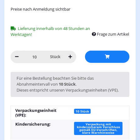
Preise nach Anmeldung sichtbar
Lieferung innerhalb von 48 Stunden an
Frage zum Artikel
Werktagen!
Stück
x
Für eine Bestellung beachten Sie bitte das
Abnahmeintervall von
10 Stück
.
Dieses entspricht unseren Verpackungseinheiten (VPE).
Verpackungseinheit
10 Stück
(VPE):
Kindersicherung:
Verpackung mit
kindersicherem Verschluss
gemäß EU-Vorschriften,
klare Warnhinweise