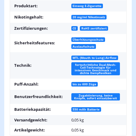
Produktart:
Einweg E-Zigarette
Nikotingehalt:
20 mg/ml Nikotinsalz
Zertifizierungen:
CE
RoHS zertifiziert
Überhitzungsschutz
Sicherheitsfeatures:
Auslaufschutz
MTL (Mouth to Lung) Airflow
fortschrittliche Dual-Mesh-
Technik:
Coil-Technologie für
intensiven Geschmack und
dichte Dampfwolken
Puff-Anzahl:
bis zu 600 Züge
Zugaktivierung, keine
Benutzerfreundlichkeit:
Knöpfe, sofort einsatzbereit
Batteriekapazität:
550 mAh Batterie
Versandgewicht:
0,05 kg
Artikelgewicht:
0,05
kg