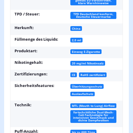
gemäß EU-Vorschriften,
klare Warnhinweise
TPD / Steuer:
TPD Deutschland konform,
Deutsche Steuermarke
Herkunft:
China
Füllmenge des Liquids:
2,0 ml
Produktart:
Einweg E-Zigarette
Nikotingehalt:
20 mg/ml Nikotinsalz
Zertifizierungen:
CE
RoHS zertifiziert
Sicherheitsfeatures:
Überhitzungsschutz
Auslaufschutz
Technik:
MTL (Mouth to Lung) Airflow
fortschrittliche Dual-Mesh-
Coil-Technologie für
intensiven Geschmack und
dichte Dampfwolken
Puff-Anzahl:
bis zu 600 Züge