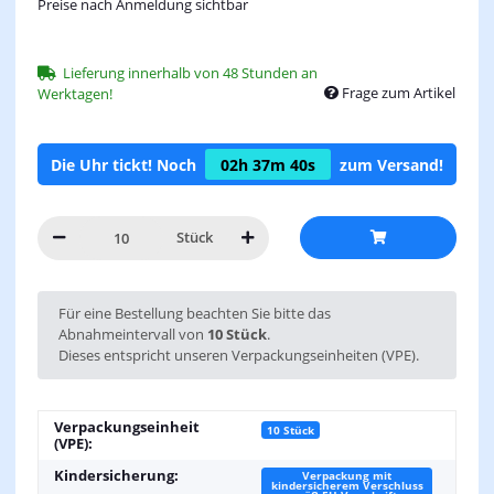
Preise nach Anmeldung sichtbar
Lieferung innerhalb von 48 Stunden an
Frage zum Artikel
Werktagen!
Die Uhr tickt! Noch
02h
37m
40s
zum Versand!
Stück
x
Für eine Bestellung beachten Sie bitte das
Abnahmeintervall von
10 Stück
.
Dieses entspricht unseren Verpackungseinheiten (VPE).
Verpackungseinheit
10 Stück
(VPE):
Kindersicherung:
Verpackung mit
kindersicherem Verschluss