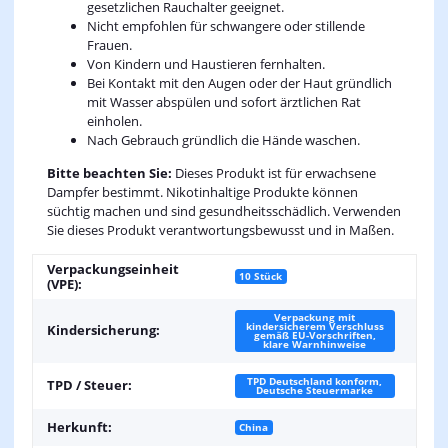
gesetzlichen Rauchalter geeignet.
Nicht empfohlen für schwangere oder stillende
Frauen.
Von Kindern und Haustieren fernhalten.
Bei Kontakt mit den Augen oder der Haut gründlich
mit Wasser abspülen und sofort ärztlichen Rat
einholen.
Nach Gebrauch gründlich die Hände waschen.
Bitte beachten Sie:
Dieses Produkt ist für erwachsene
Dampfer bestimmt. Nikotinhaltige Produkte können
süchtig machen und sind gesundheitsschädlich. Verwenden
Sie dieses Produkt verantwortungsbewusst und in Maßen.
Verpackungseinheit
10 Stück
(VPE):
Verpackung mit
kindersicherem Verschluss
Kindersicherung:
gemäß EU-Vorschriften,
klare Warnhinweise
TPD Deutschland konform,
TPD / Steuer:
Deutsche Steuermarke
Herkunft:
China