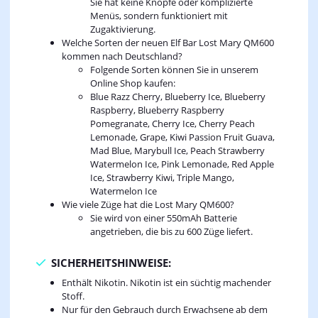
Sie hat keine Knöpfe oder komplizierte
Menüs, sondern funktioniert mit
Zugaktivierung.
Welche Sorten der neuen Elf Bar Lost Mary QM600
kommen nach Deutschland?
Folgende Sorten können Sie in unserem
Online Shop kaufen:
Blue Razz Cherry, Blueberry Ice, Blueberry
Raspberry, Blueberry Raspberry
Pomegranate, Cherry Ice, Cherry Peach
Lemonade, Grape, Kiwi Passion Fruit Guava,
Mad Blue, Marybull Ice, Peach Strawberry
Watermelon Ice, Pink Lemonade, Red Apple
Ice, Strawberry Kiwi, Triple Mango,
Watermelon Ice
Wie viele Züge hat die Lost Mary QM600?
Sie wird von einer 550mAh Batterie
angetrieben, die bis zu 600 Züge liefert.
SICHERHEITSHINWEISE:
Enthält Nikotin. Nikotin ist ein süchtig machender
Stoff.
Nur für den Gebrauch durch Erwachsene ab dem