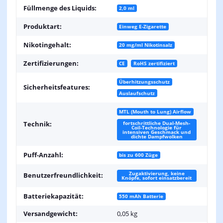
Füllmenge des Liquids:
2,0 ml
Produktart:
Einweg E-Zigarette
Nikotingehalt:
20 mg/ml Nikotinsalz
Zertifizierungen:
CE
RoHS zertifiziert
Überhitzungsschutz
Sicherheitsfeatures:
Auslaufschutz
MTL (Mouth to Lung) Airflow
fortschrittliche Dual-Mesh-
Technik:
Coil-Technologie für
intensiven Geschmack und
dichte Dampfwolken
Puff-Anzahl:
bis zu 600 Züge
Zugaktivierung, keine
Benutzerfreundlichkeit:
Knöpfe, sofort einsatzbereit
Batteriekapazität:
550 mAh Batterie
Versandgewicht:
0,05 kg